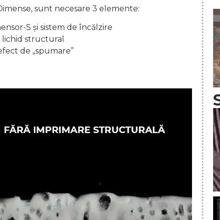
Dimense, sunt necesare 3 elemente:
nsor-S și sistem de încălzire
lichid structural
 efect de „spumare”