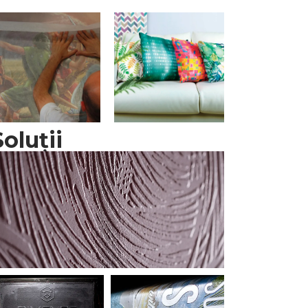
DECORAȚII
FRESCĂ
INTERIOARE
Soluții