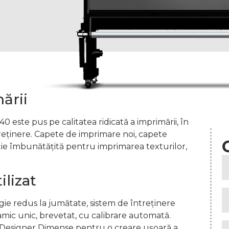
ării
este pus pe calitatea ridicată a imprimării, în
eținere. Capete de imprimare noi, capete
ție îmbunătățită pentru imprimarea texturilor,
ilizat
ie redus la jumătate, sistem de întreținere
amic unic, brevetat, cu calibrare automată.
 Designer Dimense pentru o creare ușoară a