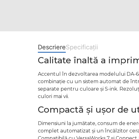
Descriere
Specificații
Calitate înaltă a imprim
Accentul în dezvoltarea modelului DA-640 
combinație cu un sistem automat de într
separate pentru culoare și S-ink. Rezolu
culori mai vii.
Compactă și ușor de ut
Dimensiuni la jumătate, consum de energ
complet automatizat și un încălzitor cer
Compatibilă cu VersaWorks 7 și Connect