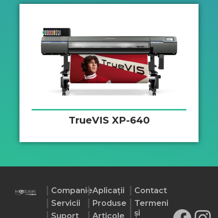
TrueVIS XP-640
Companie
Aplicaţii
Contact
Servicii
Produse
Termeni
şi
Suport
Articole