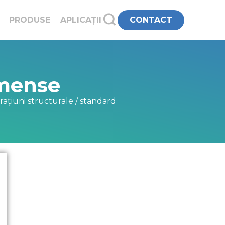
PRODUSE
APLICAȚII
CONTACT
mense
țiuni structurale / standard