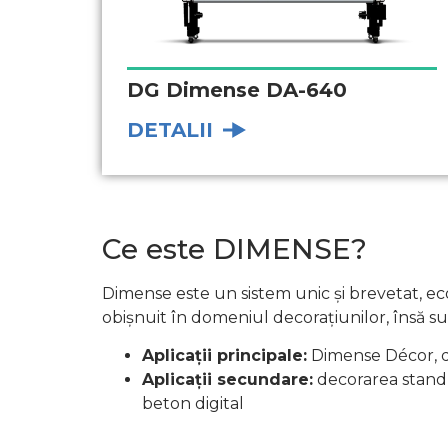
DG Dimense DA-640
DETALII
Ce este DIMENSE?
Dimense este un sistem unic și brevetat, eco
obișnuit în domeniul decorațiunilor, însă sunt
Aplicații principale:
Dimense Décor, de
Aplicații secundare:
decorarea standu
beton digital